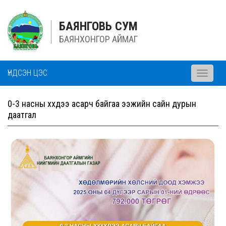
БАЯНГОВЬ СУМ
БАЯНХОНГОР АЙМАГ
ҮНДСЭН ЦЭС
Toggle
navigati
0-3 насны хүүхдээ асарч байгаа ээжийн сайн дурын
даатгал