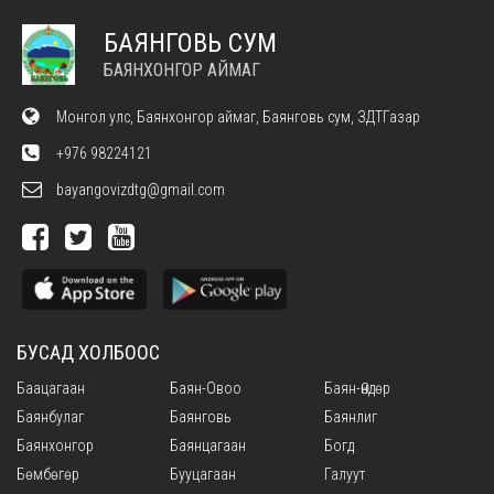
БАЯНГОВЬ СУМ
БАЯНХОНГОР АЙМАГ
Монгол улс, Баянхонгор аймаг, Баянговь сум, ЗДТГазар
+976 98224121
bayangovizdtg@gmail.com
БУСАД ХОЛБООС
Баацагаан
Баян-Овоо
Баян-Өндөр
Баянбулаг
Баянговь
Баянлиг
Баянхонгор
Баянцагаан
Богд
Бөмбөгөр
Бууцагаан
Галуут