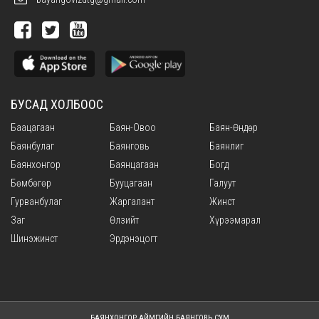
БУСАД ХОЛБООС
Баацагаан
Баян-Овоо
Баян-Өндөр
Баянбулаг
Баянговь
Баянлиг
Баянхонгор
Баянцагаан
Богд
Бөмбөгөр
Бууцагаан
Галуут
Гурванбулаг
Жаргалант
Жинст
Заг
Өлзийт
Хүрээмарал
Шинэжинст
Эрдэнэцогт
БАЯНХОНГОР АЙМГИЙН БАЯНГОВЬ СУМ