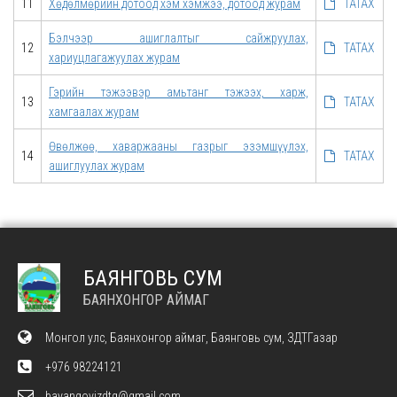
11
Хөдөлмөрийн дотоод хэм хэмжээ, дотоод журам
ТАТАХ
Бэлчээр ашиглалтыг сайжруулах,
12
ТАТАХ
хариуцлагажуулах журам
Гэрийн тэжээвэр амьтанг тэжээх, харж,
13
ТАТАХ
хамгаалах журам
Өвөлжөө, хаваржааны газрыг эзэмшүүлэх,
14
ТАТАХ
ашиглуулах журам
БАЯНГОВЬ СУМ
БАЯНХОНГОР АЙМАГ
Монгол улс, Баянхонгор аймаг, Баянговь сум, ЗДТГазар
+976 98224121
bayangovizdtg@gmail.com