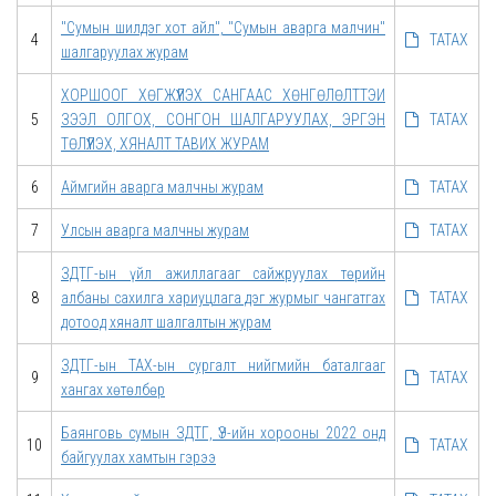
"Сумын шилдэг хот айл", "Сумын аварга малчин"
4
ТАТАХ
шалгаруулах журам
ХОРШООГ ХӨГЖҮҮЛЭХ САНГААС ХӨНГӨЛӨЛТТЭИ
5
ЗЭЭЛ ОЛГОХ, СОНГОН ШАЛГАРУУЛАХ, ЭРГЭН
ТАТАХ
ТӨЛҮҮЛЭХ, ХЯНАЛТ ТАВИХ ЖУРАМ
6
Аймгийн аварга малчны журам
ТАТАХ
7
Улсын аварга малчны журам
ТАТАХ
ЗДТГ-ын үйл ажиллагааг сайжруулах төрийн
8
албаны сахилга хариуцлага дэг журмыг чангатгах
ТАТАХ
дотоод хяналт шалгалтын журам
ЗДТГ-ын ТАХ-ын сургалт нийгмийн баталгааг
9
ТАТАХ
хангах хөтөлбөр
Баянговь сумын ЗДТГ, ҮЭ-ийн хорооны 2022 онд
10
ТАТАХ
байгуулах хамтын гэрээ