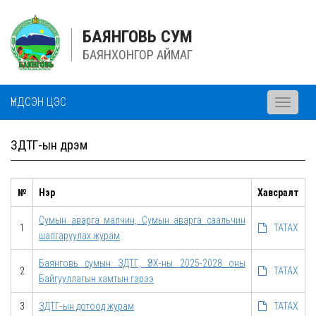
БАЯНГОВЬ СУМ
БАЯНХОНГОР АЙМАГ
ҮНДСЭН ЦЭС
Toggle
navigati
ЗДТГ-ын дүрэм
№
Нэр
Хавсралт
Сумын аварга малчин, Сумын аварга саальчин
1
ТАТАХ
шалгаруулах журам
Баянговь сумын ЗДТГ, ҮЭХ-ны 2025-2028 оны
2
ТАТАХ
Байгууллагын хамтын гэрээ
3
ЗДТГ-ын дотоод журам
ТАТАХ