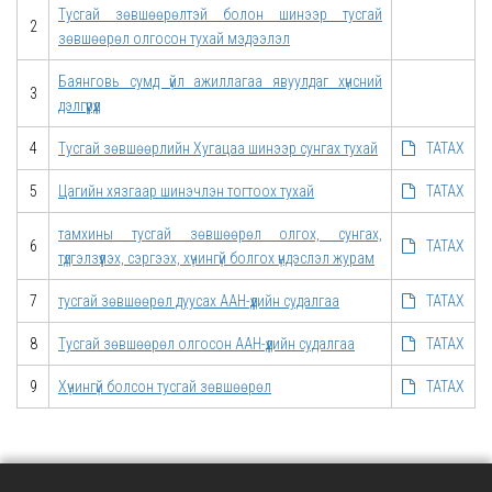
Тусгай зөвшөөрөлтэй болон шинээр тусгай
2
зөвшөөрөл олгосон тухай мэдээлэл
Баянговь сумд үйл ажиллагаа явуулдаг хүнсний
3
дэлгүүрүүд
4
Тусгай зөвшөөрлийн Хугацаа шинээр сунгах тухай
ТАТАХ
5
Цагийн хязгаар шинэчлэн тогтоох тухай
ТАТАХ
тамхины тусгай зөвшөөрөл олгох, сунгах,
6
ТАТАХ
түдгэлзүүлэх, сэргээх, хүчингүй болгох үндэслэл журам
7
тусгай зөвшөөрөл дуусах ААН-үүдийн судалгаа
ТАТАХ
8
Тусгай зөвшөөрөл олгосон ААН-үүдийн судалгаа
ТАТАХ
9
Хүчингүй болсон тусгай зөвшөөрөл
ТАТАХ