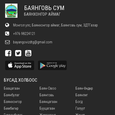
БАЯНГОВЬ СУМ
БАЯНХОНГОР АЙМАГ
Монгол улс, Баянхонгор аймаг, Баянговь сум, ЗДТГазар
+976 98224121
bayangovizdtg@gmail.com
БУСАД ХОЛБООС
Баацагаан
Баян-Овоо
Баян-Өндөр
Баянбулаг
Баянговь
Баянлиг
Баянхонгор
Баянцагаан
Богд
Бөмбөгөр
Бууцагаан
Галуут