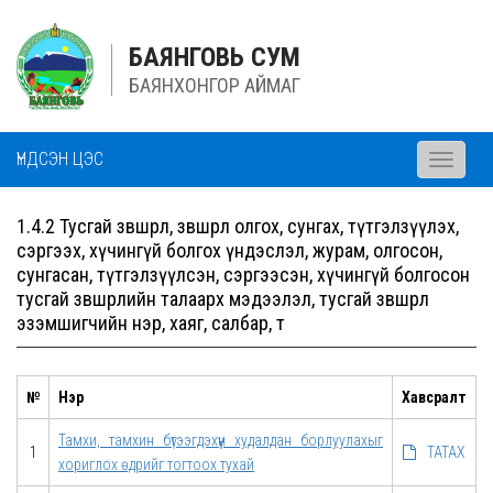
БАЯНГОВЬ СУМ
БАЯНХОНГОР АЙМАГ
ҮНДСЭН ЦЭС
Toggle
navigati
1.4.2 Тусгай зөвшөөрөл, зөвшөөрөл олгох, сунгах, түтгэлзүүлэх,
сэргээх, хүчингүй болгох үндэслэл, журам, олгосон,
сунгасан, түтгэлзүүлсэн, сэргээсэн, хүчингүй болгосон
тусгай зөвшөөрлийн талаарх мэдээлэл, тусгай зөвшөөрөл
эзэмшигчийн нэр, хаяг, салбар, тө
№
Нэр
Хавсралт
Тамхи, тамхин бүтээгдэхүүн худалдан борлуулахыг
1
ТАТАХ
хориглох өдрийг тогтоох тухай