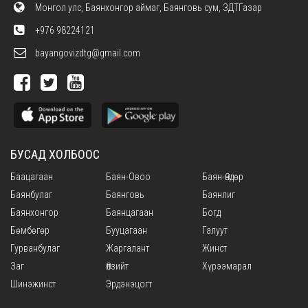
Монгол улс, Баянхонгор аймаг, Баянговь сум, ЗДТГазар
+976 98224121
bayangovizdtg@gmail.com
БУСАД ХОЛБООС
Баацагаан
Баян-Овоо
Баян-Өндөр
Баянбулаг
Баянговь
Баянлиг
Баянхонгор
Баянцагаан
Богд
Бөмбөгөр
Бууцагаан
Галуут
Гурванбулаг
Жаргалант
Жинст
Заг
Өлзийт
Хүрээмарал
Шинэжинст
Эрдэнэцогт