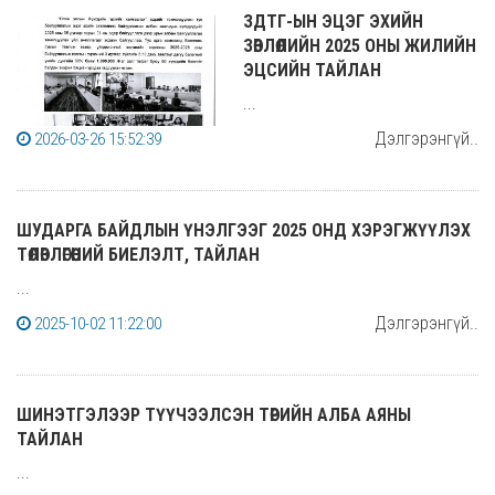
ЗДТГ-ЫН ЭЦЭГ ЭХИЙН
ЗӨВЛӨЛИЙН 2025 ОНЫ ЖИЛИЙН
ЭЦСИЙН ТАЙЛАН
...
Дэлгэрэнгүй..
2026-03-26 15:52:39
ШУДАРГА БАЙДЛЫН ҮНЭЛГЭЭГ 2025 ОНД ХЭРЭГЖҮҮЛЭХ
ТӨЛӨВЛӨГӨӨНИЙ БИЕЛЭЛТ, ТАЙЛАН
...
Дэлгэрэнгүй..
2025-10-02 11:22:00
ШИНЭТГЭЛЭЭР ТҮҮЧЭЭЛСЭН ТӨРИЙН АЛБА АЯНЫ
ТАЙЛАН
...