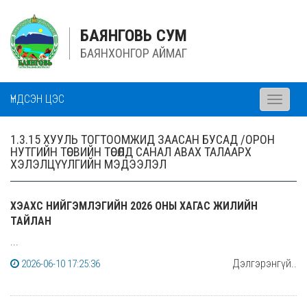
БАЯНГОВЬ СУМ
БАЯНХОНГОР АЙМАГ
ҮНДСЭН ЦЭС
Toggle
navigati
1.3.15 ХУУЛЬ ТОГТООМЖИД ЗААСАН БУСАД /ОРОН
НУТГИЙН ТӨСВИЙН ТӨСӨЛД САНАЛ АВАХ ТАЛААРХ
ХЭЛЭЛЦҮҮЛГИЙН МЭДЭЭЛЭЛ
ХЭАХС НИЙГЭМЛЭГИЙН 2026 ОНЫ ХАГАС ЖИЛИЙН
ТАЙЛАН
...
Дэлгэрэнгүй..
2026-06-10 17:25:36