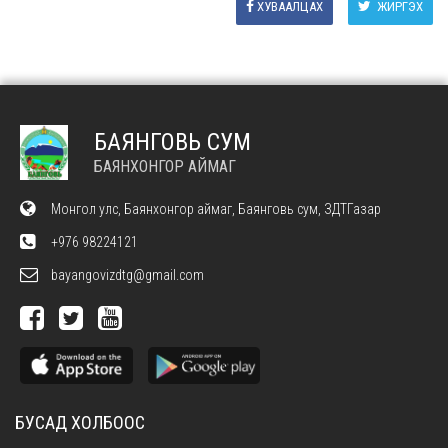
ХУВААЛЦАХ
ЖИРГЭХ
БАЯНГОВЬ СУМ
БАЯНХОНГОР АЙМАГ
Монгол улс, Баянхонгор аймаг, Баянговь сум, ЗДТГазар
+976 98224121
bayangovizdtg@gmail.com
БУСАД ХОЛБООС