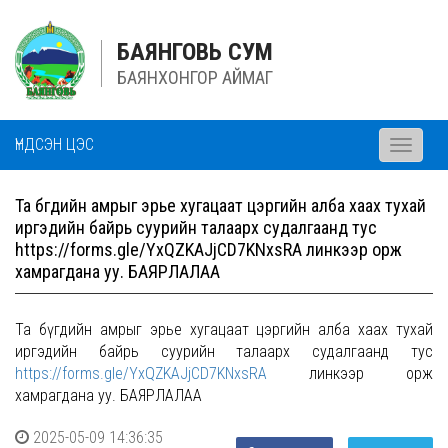
БАЯНГОВЬ СУМ
БАЯНХОНГОР АЙМАГ
ҮНДСЭН ЦЭС
Toggle
navigati
Та бүгдийн амрыг эрье хугацаат цэргийн алба хаах тухай
иргэдийн байрь суурийн талаарх судалгаанд тус
https://forms.gle/YxQZKAJjCD7KNxsRA линкээр орж
хамрагдана уу. БАЯРЛАЛАА
Та бүгдийн амрыг эрье хугацаат цэргийн алба хаах тухай
иргэдийн байрь суурийн талаарх судалгаанд тус
https://forms.gle/YxQZKAJjCD7KNxsRA
линкээр орж
хамрагдана уу. БАЯРЛАЛАА
2025-05-09 14:36:35