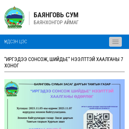
БАЯНГОВЬ СУМ
БАЯНХОНГОР АЙМАГ
ҮНДСЭН ЦЭС
Toggle
navigati
"ИРГЭДЭЭ СОНСОЖ, ШИЙДЬЕ" НЭЭЛТТЭЙ ХААЛГАНЫ 7
ХОНОГ