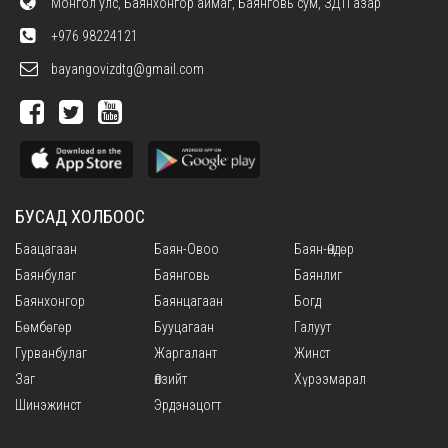
Монгол улс, Баянхонгор аймаг, Баянговь сум, ЗДТГазар
+976 98224121
bayangovizdtg@gmail.com
БУСАД ХОЛБООС
Баацагаан
Баян-Овоо
Баян-Өндөр
Баянбулаг
Баянговь
Баянлиг
Баянхонгор
Баянцагаан
Богд
Бөмбөгөр
Бууцагаан
Галуут
Гурванбулаг
Жаргалант
Жинст
Заг
Өлзийт
Хүрээмарал
Шинэжинст
Эрдэнэцогт