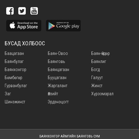
БУСАД ХОЛБООС
Баацагаан
Баян-Овоо
Баян-Өндөр
Баянбулаг
Баянговь
Баянлиг
Баянхонгор
Баянцагаан
Богд
Бөмбөгөр
Бууцагаан
Галуут
Гурванбулаг
Жаргалант
Жинст
Заг
Өлзийт
Хүрээмарал
Шинэжинст
Эрдэнэцогт
БАЯНХОНГОР АЙМГИЙН БАЯНГОВЬ СУМ