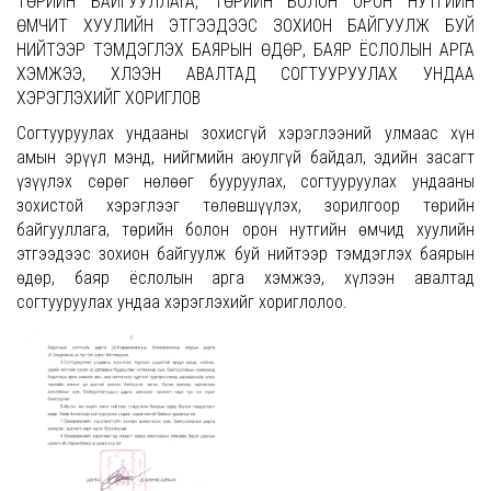
ТӨРИЙН БАЙГУУЛЛАГА, ТӨРИЙН БОЛОН ОРОН НУТГИЙН
ӨМЧИТ ХУУЛИЙН ЭТГЭЭДЭЭС ЗОХИОН БАЙГУУЛЖ БУЙ
НИЙТЭЭР ТЭМДЭГЛЭХ БАЯРЫН ӨДӨР, БАЯР ЁСЛОЛЫН АРГА
ХЭМЖЭЭ, ХҮЛЭЭН АВАЛТАД СОГТУУРУУЛАХ УНДАА
ХЭРЭГЛЭХИЙГ ХОРИГЛОВ
Согтууруулах ундааны зохисгүй хэрэглээний улмаас хүн
амын эрүүл мэнд, нийгмийн аюулгүй байдал, эдийн засагт
үзүүлэх сөрөг нөлөөг бууруулах, согтууруулах ундааны
зохистой хэрэглээг төлөвшүүлэх, зорилгоор төрийн
байгууллага, төрийн болон орон нутгийн өмчид хуулийн
этгээдээс зохион байгуулж буй нийтээр тэмдэглэх баярын
өдөр, баяр ёслолын арга хэмжээ, хүлээн авалтад
согтууруулах ундаа хэрэглэхийг хориглолоо.