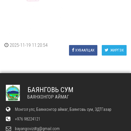
2025-11-19 11:20:54
ХУВААЛЦАХ
ЖИРГЭХ
БАЯНГОВЬ СУМ
БАЯНХОНГОР АЙМАГ
Монгол улс, Баянхонгор аймаг, Баянговь сум, ЗДТГазар
+976 98224121
bayangovizdtg@gmail.com