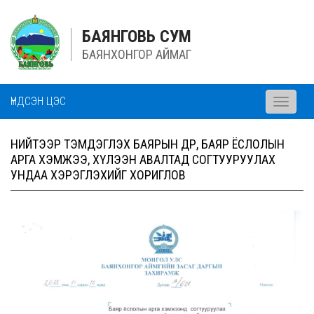
БАЯНГОВЬ СУМ
БАЯНХОНГОР АЙМАГ
ҮНДСЭН ЦЭС
Toggle
navigati
НИЙТЭЭР ТЭМДЭГЛЭХ БАЯРЫН ӨДӨР, БАЯР ЁСЛОЛЫН
АРГА ХЭМЖЭЭ, ХҮЛЭЭН АВАЛТАД СОГТУУРУУЛАХ
УНДАА ХЭРЭГЛЭХИЙГ ХОРИГЛОВ