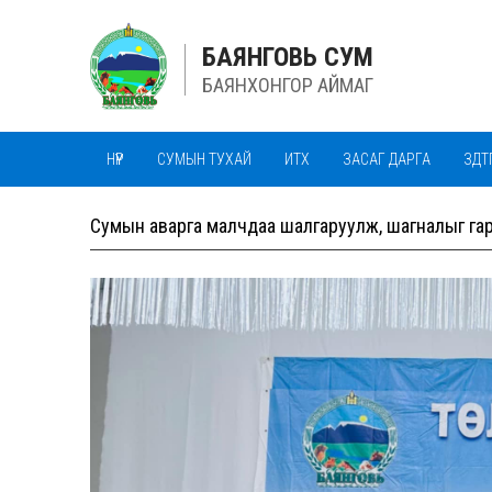
БАЯНГОВЬ СУМ
БАЯНХОНГОР АЙМАГ
НҮҮР
СУМЫН ТУХАЙ
ИТХ
ЗАСАГ ДАРГА
ЗДТ
ОНХ-ИЙН САН
ОНХС СИСТЕМ
ОНХС
ТЕНДЕР
Сумын аварга малчдаа шалгаруулж, шагналыг га