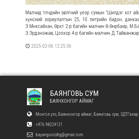
Малчид төлчдийн зөвлөгөөний үеэр сумын "Шилдэг хот 
хүнсний зориулалтын 25, 10 литрийн бидон, данха
Э.Мөнхсайхан, Өрхт 2-р багийн малчин Ө.Өнөрбаяр, М.Б
Э.Эрдэнэжав, Цоохор 4-р багийн малчин Д.Тайванжарг
2025-02-06 12:25:36
БАЯНГОВЬ СУМ
БАЯНХОНГОР АЙМАГ
Монгол улс, Баянхонгор аймаг, Баянговь сум, ЗДТГазар
+976 98224121
bayangovizdtg@gmail.com