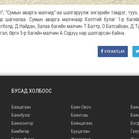
айл", “Сумын аварга малчид”-аа шалгаруулж энгэрийн тэмдэг, тууз,
ар шагналаа. Сумын аварга малчнаар Хэлтгий булаг 1-р баги
атболд, Д.Найдан, Залаа багийн малчин Т.Баттөр, О.Батсайхан, Д.
ал, Өргөн 5-р багийн малчин А.Содхүү нар шалгарсан байна.
ХУВААЛЦАХ
БУСАД ХОЛБООС
Баацагаан
Баян-Овоо
Баян
Баянбулаг
Баянговь
Бая
Баянхонгор
Баянцагаан
Богд
Бөмбөгөр
Бууцагаан
Галу