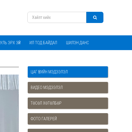
УЛЬ ЭРХ ЗҮЙ
ИЛ ТОД БАЙДАЛ
ШИЛЭН ДАНС
ЦАГ ҮЕИЙН МЭДЭЭЛЭЛ
ВИДЕО МЭДЭЭЛЭЛ
ТӨСӨЛ ХӨТӨЛБӨР
ФОТО ГАЛЕРЕЙ