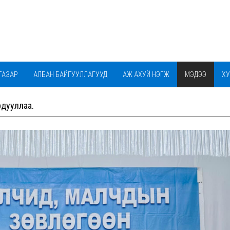
ГАЗАР
АЛБАН БАЙГУУЛЛАГУУД
АЖ АХУЙ НЭГЖ
МЭДЭЭ
ХУ
БАГАЧУУД ЦЭЦЭРЛЭГИЙН ФЭЙЖ ХУУДАС
рдууллаа.