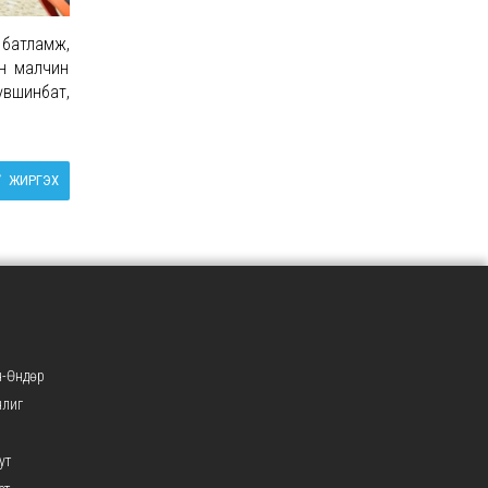
 батламж,
йн малчин
Түвшинбат,
ЖИРГЭХ
-Өндөр
нлиг
ут