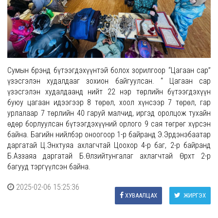
Сумын брэнд бүтээгдэхүүнтэй болох зорилгоор “Цагаан сар”
үзэсгэлэн худалдааг зохион байгуулсан. “ Цагаан сар
үзэсгэлэн худалдаанд нийт 22 нэр төрлийн бүтээгдэхүүн
буюу цагаан идээгээр 8 төрөл, хоол хүнсээр 7 төрөл, гар
урлалаар 7 төрлийн 40 гаруй малчид, иргэд оролцож тухайн
өдөр борлуулсан бүтээгдэхүүний орлого 9 сая төгрөг хүрсэн
байна. Багийн нийлбэр оноогоор 1-р байранд Э.Эрдэнэбаатар
даргатай Ц.Энхтуяа ахлагчтай Цоохор 4-р баг, 2-р байранд
Б.Аззаяа даргатай Б.Өлзийтунгалаг ахлагчтай Өрхт 2-р
багууд тэргүүлсэн байна.
2025-02-06 15:25:36
ХУВААЛЦАХ
ЖИРГЭХ