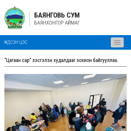
БАЯНГОВЬ СУМ
БАЯНХОНГОР АЙМАГ
ҮНДСЭН ЦЭС
Toggle
navigati
“Цагаан сар” үзэсгэлэн худалдааг зохион байгууллаа.