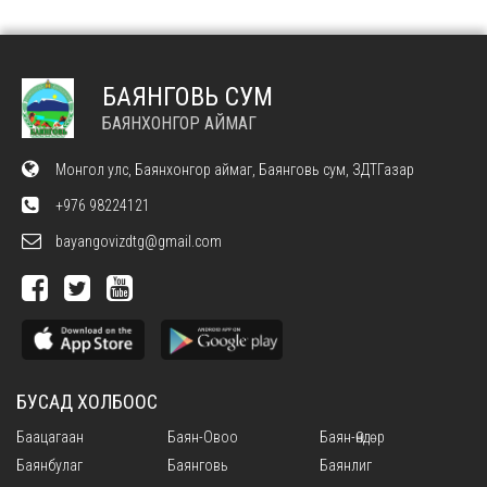
БАЯНГОВЬ СУМ
БАЯНХОНГОР АЙМАГ
Монгол улс, Баянхонгор аймаг, Баянговь сум, ЗДТГазар
+976 98224121
bayangovizdtg@gmail.com
БУСАД ХОЛБООС
Баацагаан
Баян-Овоо
Баян-Өндөр
Баянбулаг
Баянговь
Баянлиг