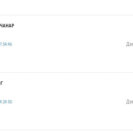
ЧАНАР
Дэл
1:54:46
ЭГ
Дэл
4:24:50