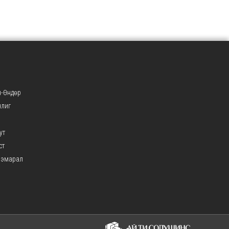
-Өндөр
нлиг
ут
ст
ээмарал