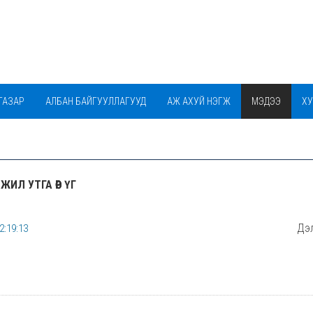
ГАЗАР
АЛБАН БАЙГУУЛЛАГУУД
АЖ АХУЙ НЭГЖ
МЭДЭЭ
ХУ
БАГАЧУУД ЦЭЦЭРЛЭГИЙН ФЭЙЖ ХУУДАС
ИЛ УТГА ӨӨР ҮГ
Дэл
2:19:13