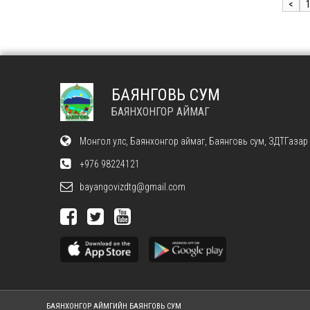
<
БАЯНГОВЬ СУМ
БАЯНХОНГОР АЙМАГ
Монгол улс, Баянхонгор аймаг, Баянговь сум, ЗДТГазар
+976 98224121
bayangovizdtg@gmail.com
БАЯНХОНГОР АЙМГИЙН БАЯНГОВЬ СУМ