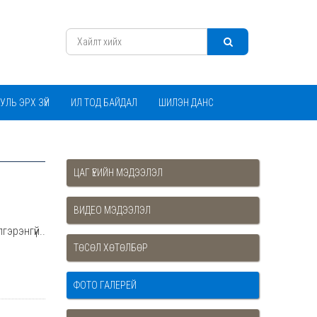
УЛЬ ЭРХ ЗҮЙ
ИЛ ТОД БАЙДАЛ
ШИЛЭН ДАНС
ЦАГ ҮЕИЙН МЭДЭЭЛЭЛ
ВИДЕО МЭДЭЭЛЭЛ
гэрэнгүй..
ТӨСӨЛ ХӨТӨЛБӨР
ФОТО ГАЛЕРЕЙ