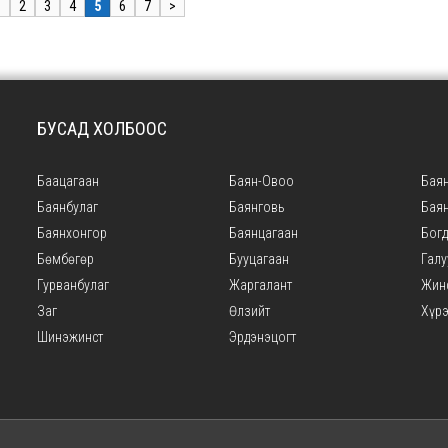
1
2
3
4
5
6
7
>
БУСАД ХОЛБООС
Баацагаан
Баян-Овоо
Баян
Баянбулаг
Баянговь
Бая
Баянхонгор
Баянцагаан
Богд
Бөмбөгөр
Бууцагаан
Галу
Гурванбулаг
Жаргалант
Жин
Заг
Өлзийт
Хүр
Шинэжинст
Эрдэнэцогт