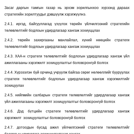
Засаг даргын тамгын газар нь эрхэм зорилгынхоо хүрээнд дараах
стратегийн зорилтуудыг дэвшүүлж хэрэгжүүлнэ.
2.4.1. иргэд, байгууллагад үзүүлэх төрийн үйлчилгээний стратегийн
төлөвлөлтийг бодлоын удирдлагаар хангаж зохиуццлах
2.4.2. төрийн захиргааны манлайлал, хүний нөөцийн стратеги
төлөвлөлтийг бодлоын удирдлагаар хангаж зохиуццлах
2.4.3. ХАА-н стратеги төлөвлөлтийг бодлогын удирдлагаар хангаж үйл
ажиллагааны хэрэгжилт зохицуулалтыг боловсронгуй болгох
2.4.4. Хүрэээлэн буй орчинд учруулж байгаа сөрөг нөлөөллийг бууруулах
стратеги төлөвлөлтийг бодлогын удирдлагаар хангаж хэрэгжилтийг
зохицуулах
2.4.5. нийгмийн салбарын стратеги төлөвлөлтийг удирдлагаар хангаж
үйл ажиллагааны хэрэгжилт зохицуулалтыг боловсронгуй болгох
2.4.6. Дэд бүтцийн стратеги төлөвлөлтийг удирдлагаар хангаж
хэрэгжилт зохицуулалтыг боловсронгуй болгох
2.4.7. дотоодын бусад ажил үйлчилгээний стратеги төлөвлөлтийг