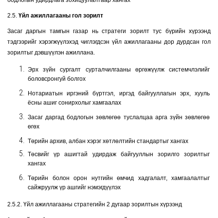
бодлогын удирдлага зохицуулалтаар хангах
2.5.
Үйл ажиллагааны гол зорилт
Засаг даргын тамгын газар нь стратеги зорилт тус бүрийн хүрээнд
тэдгээрийг хэрэгжүүлэхэд чиглэгдсэн үйл ажиллагааны дор дурдсан гол
зорилтыг дэвшүүлэн ажиллана.
Эрх зүйн сургалт сурталчилгааны өргөжүүлж системчлэлийг
боловсронгуй болгох
Нотариатын иргэний бүртгэл, иргэд байгууллагын эрх, хууль
ёсны ашиг сонирхолыг хамгаалах
Засаг даргад бодлогын зөвлөгөө туслалцаа арга зүйн зөвлөгөө
өгөх
Төрийн архив, албан хэрэг хөтлөлтийн стандартыг хангах
Төсвийг үр ашигтай удирдаж байгууллын зорилго зорилтыг
хангах
Төрийн болон орон нутгийн өмчид хадгалалт, хамгаалалтыг
сайжруулж үр ашгийг нэмэгдүүлэх
2.5.2. Үйл ажиллагааны стратегийн 2 дугаар зорилтын хүрээнд