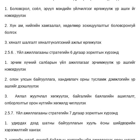
1. Боловсрол, соёл, эрүүл мэндийн үйлчилгээг өргөжүүлж үр ашги йг
нэмэгдүүлэх
2. Хүн ам, нийгийн хамгаалал, хөдөлмөр зохицуулалтыг боловсронгуй
болгох
3. хяналт шалгалт хяналтүнэлгээний ажлыг өргөжүлэх
2.5.6. . Үйл ажиллагааны стратегийн 6 дугаар зорилтын хүрээнд
1. эрчим хүчний салбарын үйл ажиллагааг эрчимжүүлж үр ашгийг
нэмэгдүүлэх
2. олон улсын байгууллага, хандивлагч орны тусламж дэмжлэгийн үр
ашгийг дээшлүүлэх
3. Аялал жуулчлал хөгжүүлэх, байгалийн баялагийн ашиглалт,
олборлолтыг орон нутгийн хөгжилд чиглүүлэх
2.5.7. Үйл ажиллагааны стратегийн 7 дугаар зорилтын хүрээнд
1. удирдах дээд шатны байгууллагын хууль ёсны шийдвэрийн
хэрэгжилтийг хангах