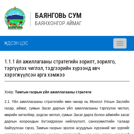
БАЯНГОВЬ СУМ
БАЯНХОНГОР АЙМАГ
ҮНДСЭН ЦЭС
Toggle
navigati
1.1.1 Үйл ажиллагааны стратегийн зорилт, зорилго,
тэргүүлэх чиглэл, тэдгээрийн хүрээнд авч
хэрэгжүүлсэн арга хэмжээ
Хоёр:
Тамгын газрын үйл ажиллагааны стратеги
2.1. Үйл ажиллагааны стратегийн мөн чанар нь Монгол Улсын Засгийн
газар, аймаг, сумын Засаг даргын үйл ажиллагааны тэргүүлэх чиглэл,
мөрийн хөтөлбөр, үндсэн чиглэл, сумын Засаг дарга болон аймгийн засаг
даргын хоорондын бүтээгдэхүүн нийлүүлэлт, санхүүжилтийн талаар
байгуулсан гэрээ, Тамгын газрын эрхлэх асуудлын хүрээний чиг үүргийг