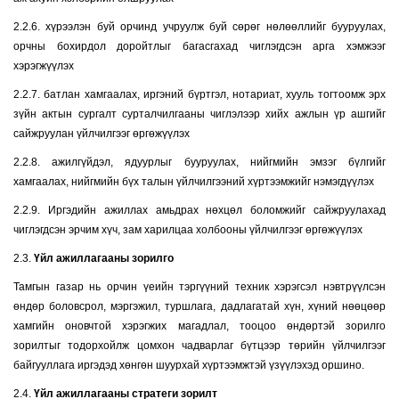
2.2.6. хүрээлэн буй орчинд учруулж буй сөрөг нөлөөллийг бууруулах,
орчны бохирдол доройтлыг багасгахад чиглэгдсэн арга хэмжээг
хэрэгжүүлэх
2.2.7. батлан хамгаалах, иргэний бүртгэл, нотариат, хууль тогтоомж эрх
зүйн актын сургалт сурталчилгааны чиглэлээр хийх ажлын үр ашгийг
сайжруулан үйлчилгээг өргөжүүлэх
2.2.8. ажилгүйдэл, ядуурлыг бууруулах, нийгмийн эмзэг бүлгийг
хамгаалах, нийгмийн бүх талын үйлчилгээний хүртээмжийг нэмэгдүүлэх
2.2.9. Иргэдийн ажиллах амьдрах нөхцөл боломжийг сайжруулахад
чиглэгдсэн эрчим хүч, зам харилцаа холбооны үйлчилгээг өргөжүүлэх
2.3.
Үйл ажиллагааны зорилго
Тамгын газар нь орчин үеийн тэргүүний техник хэрэгсэл нэвтрүүлсэн
өндөр боловсрол, мэргэжил, туршлага, дадлагатай хүн, хүний нөөцөөр
хамгийн оновчтой хэрэгжих магадлал, тооцоо өндөртэй зорилго
зорилтыг тодорхойлж цомхон чадварлаг бүтцээр төрийн үйлчилгээг
байгууллага иргэдэд хөнгөн шуурхай хүртээмжтэй үзүүлэхэд оршино.
2.4.
Үйл ажиллагааны стратеги зорилт