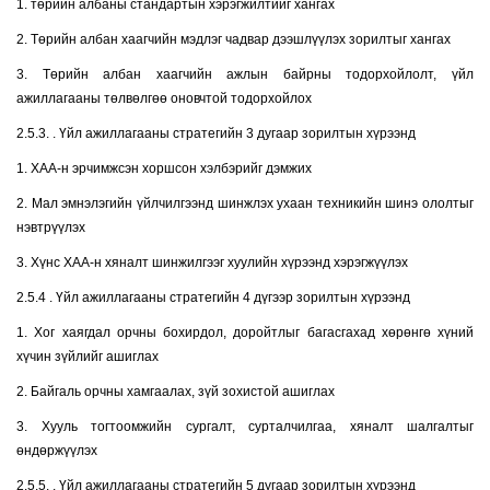
1. төрийн албаны стандартын хэрэгжилтийг хангах
2. Төрийн албан хаагчийн мэдлэг чадвар дээшлүүлэх зорилтыг хангах
3. Төрийн албан хаагчийн ажлын байрны тодорхойлолт, үйл
ажиллагааны төлвөлгөө оновчтой тодорхойлох
2.5.3. . Үйл ажиллагааны стратегийн 3 дугаар зорилтын хүрээнд
1. ХАА-н эрчимжсэн хоршсон хэлбэрийг дэмжих
2. Мал эмнэлэгийн үйлчилгээнд шинжлэх ухаан техникийн шинэ ололтыг
нэвтрүүлэх
3. Хүнс ХАА-н хяналт шинжилгээг хуулийн хүрээнд хэрэгжүүлэх
2.5.4 . Үйл ажиллагааны стратегийн 4 дүгээр зорилтын хүрээнд
1. Хог хаягдал орчны бохирдол, доройтлыг багасгахад хөрөнгө хүний
хүчин зүйлийг ашиглах
2. Байгаль орчны хамгаалах, зүй зохистой ашиглах
3. Хууль тогтоомжийн сургалт, сурталчилгаа, хяналт шалгалтыг
өндөржүүлэх
2.5.5. . Үйл ажиллагааны стратегийн 5 дугаар зорилтын хүрээнд