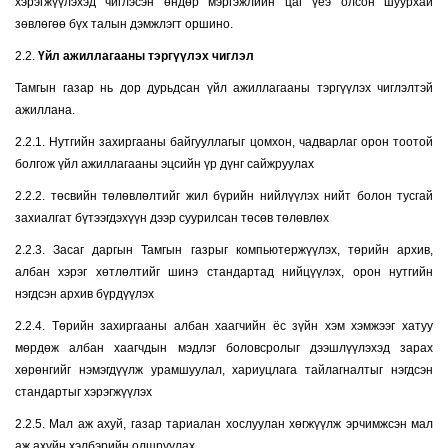
хэрэгжүүлэхэд чиглэсэн өндөр мэргэжлийн цаг үеэ олсон шуурхай
зөвлөгөө бүх талын дэмжлэгт оршино.
2.2.
Үйл ажиллагааны тэргүүлэх чиглэл
Тамгын газар нь дор дурьдсан үйл ажиллагааны тэргүүлэх чиглэлтэй
ажиллана.
2.2.1. Нутгийн захиргааны байгууллагыг цомхон, чадварлаг орон тоотой
болгож үйл ажиллагааны эцсийн үр дүнг сайжруулах
2.2.2. төсвийн төлөвлөлтийг жил бүрийн нийлүүлэх нийт болон тусгай
захиалгат бүтээгдэхүүн дээр суурилсан төсөв төлөвлөх
2.2.3. Засаг даргын Тамгын газрыг компьютержүүлэх, төрийн архив,
албан хэрэг хөтлөлтийг шинэ стандартад нийцүүлэх, орон нутгийн
нэгдсэн архив бүрдүүлэх
2.2.4. Төрийн захиргааны албан хаагчийн ёс зүйн хэм хэмжээг хатуу
мөрдөж албан хаагчдын мэдлэг боловсролыг дээшлүүлэхэд зарах
хөрөнгийг нэмэгдүүлж урамшуулал, хариуцлага тайлагналтыг нэгдсэн
стандартыг хэрэгжүүлэх
2.2.5. Мал аж ахуй, газар тариалан хослуулан хөгжүүлж эрчимжсэн мал
аж ахуйн хэлбэрийн олшруулах