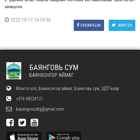
2. цэргийн штаб, онцгой байдлын хэлтсийн үйл ажиллагааг орон нутагт
хөгжүүлэх
2022-10-17 14:59:36
ХУВААЛЦАХ
ЖИРГЭХ
БАЯНГОВЬ СУМ
БАЯНХОНГОР АЙМАГ
Монгол улс, Баянхонгор аймаг, Баянговь сум, ЗДТГазар
+976 98224121
bayangovizdtg@gmail.com