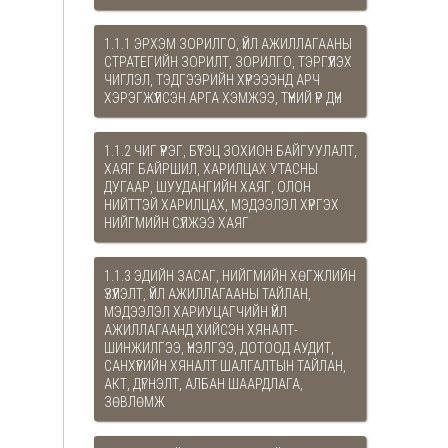
1.1.1 ЭРХЭМ ЗОРИЛГО, ҮЙЛ АЖИЛЛАГААНЫ
СТРАТЕГИЙН ЗОРИЛТ, ЗОРИЛГО, ТЭРГҮҮЛЭХ
ЧИГЛЭЛ, ТЭДГЭЭРИЙН ХҮРЭЭЭНД АРЧ
ХЭРЭГЖҮҮЛСЭН АРГА ХЭМЖЭЭ, ТҮҮНИЙ ҮР ДҮН
1.1.2 ЧИГ ҮҮРЭГ, БҮТЭЦ ЗОХИОН БАЙГУУЛАЛТ,
ХАЯГ БАЙРШИЛ, ХАРИЛЦАХ УТАСНЫ
ДУГААР, ШУУДАНГИЙН ХАЯГ, ОЛОН
НИЙТТЭЙ ХАРИЛЦАХ, МЭДЭЭЛЭЛ ХҮРГЭХ
НИЙГМИЙН СҮЛЖЭЭ ХАЯГ
1.1.3 ЭДИЙН ЗАСАГ, НИЙГМИЙН ХӨГЖЛИЙН
ҮЗҮҮЛЭЛТ, ҮЙЛ АЖИЛЛАГААНЫ ТАЙЛАН,
МЭДЭЭЛЭЛ ХАРИУЦАГЧИЙН ҮЙЛ
АЖИЛЛАГААНД ХИЙСЭН ХЯНАЛТ-
ШИНЖИЛГЭЭ, ҮНЭЛГЭЭ, ДОТООД АУДИТ,
САНХҮҮГИЙН ХЯНАЛТ ШАЛГАЛТЫН ТАЙЛАН,
АКТ, ДҮГНЭЛТ, АЛБАН ШААРДЛАГА,
ЗӨВЛӨМЖ