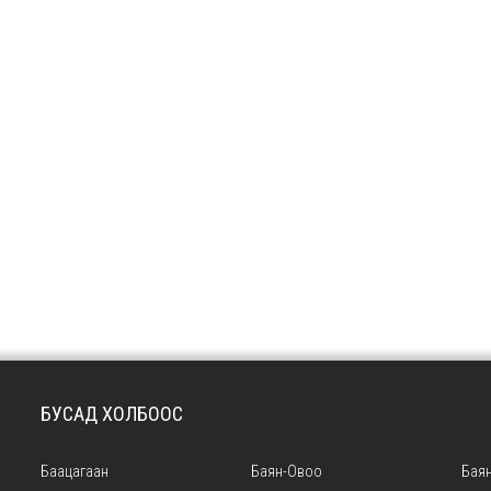
БУСАД ХОЛБООС
Баацагаан
Баян-Овоо
Баян