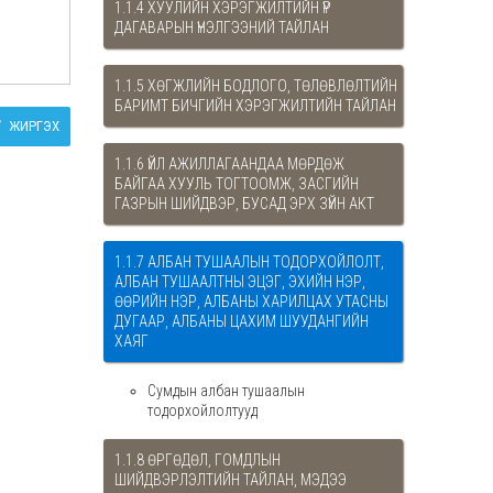
1.1.4 ХУУЛИЙН ХЭРЭГЖИЛТИЙН ҮР
ДАГАВАРЫН ҮНЭЛГЭЭНИЙ ТАЙЛАН
1.1.5 ХӨГЖЛИЙН БОДЛОГО, ТӨЛӨВЛӨЛТИЙН
БАРИМТ БИЧГИЙН ХЭРЭГЖИЛТИЙН ТАЙЛАН
ЖИРГЭХ
1.1.6 ҮЙЛ АЖИЛЛАГААНДАА МӨРДӨЖ
БАЙГАА ХУУЛЬ ТОГТООМЖ, ЗАСГИЙН
ГАЗРЫН ШИЙДВЭР, БУСАД ЭРХ ЗҮЙН АКТ
1.1.7 АЛБАН ТУШААЛЫН ТОДОРХОЙЛОЛТ,
АЛБАН ТУШААЛТНЫ ЭЦЭГ, ЭХИЙН НЭР,
ӨӨРИЙН НЭР, АЛБАНЫ ХАРИЛЦАХ УТАСНЫ
ДУГААР, АЛБАНЫ ЦАХИМ ШУУДАНГИЙН
ХАЯГ
Сумдын албан тушаалын
тодорхойлолтууд
1.1.8 ӨРГӨДӨЛ, ГОМДЛЫН
ШИЙДВЭРЛЭЛТИЙН ТАЙЛАН, МЭДЭЭ