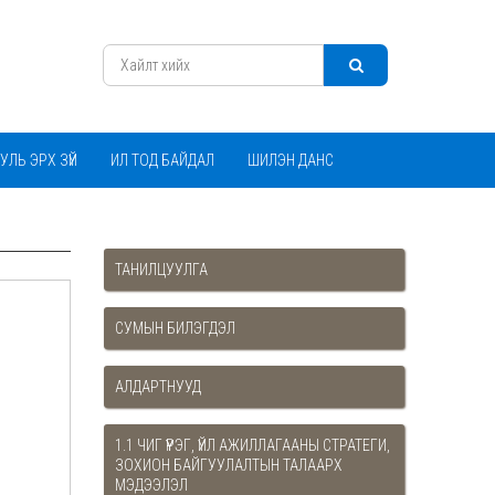
УЛЬ ЭРХ ЗҮЙ
ИЛ ТОД БАЙДАЛ
ШИЛЭН ДАНС
ТАНИЛЦУУЛГА
СУМЫН БИЛЭГДЭЛ
АЛДАРТНУУД
1.1 ЧИГ ҮҮРЭГ, ҮЙЛ АЖИЛЛАГААНЫ СТРАТЕГИ,
ЗОХИОН БАЙГУУЛАЛТЫН ТАЛААРХ
МЭДЭЭЛЭЛ