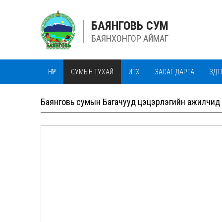
БАЯНГОВЬ СУМ
БАЯНХОНГОР АЙМАГ
НҮҮР
СУМЫН ТУХАЙ
ИТХ
ЗАСАГ ДАРГА
ЗДТ
ОНХ-ИЙН САН
ОНХС СИСТЕМ
ОНХС
ТЕНДЕР
Баянговь сумын Багачууд цэцэрлэгийн ажилчид