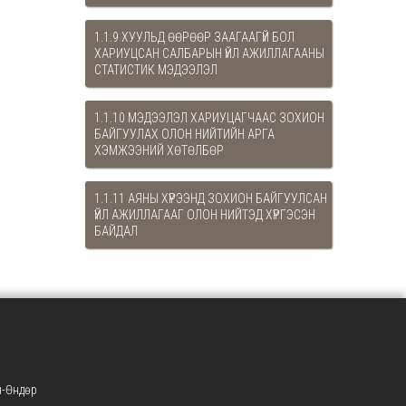
1.1.9 ХУУЛЬД ӨӨРӨӨР ЗААГААГҮЙ БОЛ
ХАРИУЦСАН САЛБАРЫН ҮЙЛ АЖИЛЛАГААНЫ
СТАТИСТИК МЭДЭЭЛЭЛ
1.1.10 МЭДЭЭЛЭЛ ХАРИУЦАГЧААС ЗОХИОН
БАЙГУУЛАХ ОЛОН НИЙТИЙН АРГА
ХЭМЖЭЭНИЙ ХӨТӨЛБӨР
1.1.11 АЯНЫ ХҮРЭЭНД ЗОХИОН БАЙГУУЛСАН
ҮЙЛ АЖИЛЛАГААГ ОЛОН НИЙТЭД ХҮРГЭСЭН
БАЙДАЛ
-Өндөр