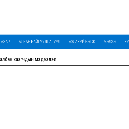
ГАЗАР
АЛБАН БАЙГУУЛЛАГУУД
АЖ АХУЙ НЭГЖ
МЭДЭЭ
ХУ
БАГАЧУУД ЦЭЦЭРЛЭГИЙН ФЭЙЖ ХУУДАС
 албан хаагчдын мэдээлэл