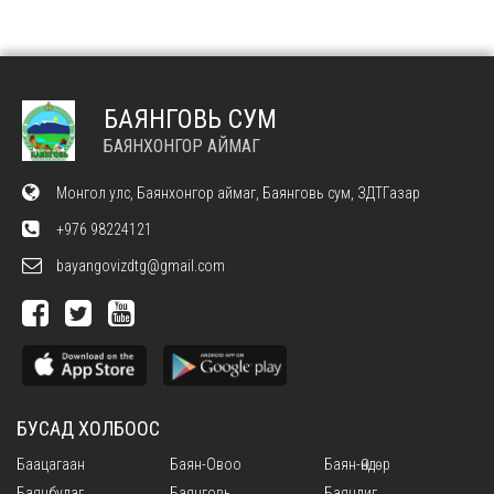
БАЯНГОВЬ СУМ
БАЯНХОНГОР АЙМАГ
Монгол улс, Баянхонгор аймаг, Баянговь сум, ЗДТГазар
+976 98224121
bayangovizdtg@gmail.com
БУСАД ХОЛБООС
Баацагаан
Баян-Овоо
Баян-Өндөр
Баянбулаг
Баянговь
Баянлиг