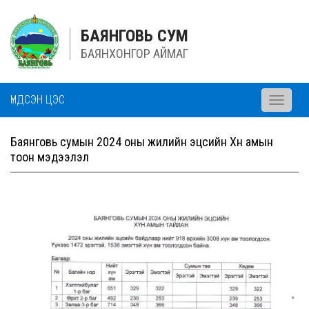
БАЯНГОВЬ СУМ
БАЯНХОНГОР АЙМАГ
ҮНДСЭН ЦЭС
Toggle
navigati
Баянговь сумын 2024 оны жилийн эцсийн Хүн амын
тоон мэдээлэл