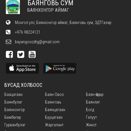
БАЯНГОВЬ СУМ
БАЯНХОНГОР АЙМАГ
Монгол улс, Баянхонгор аймаг, Баянговь сум, ЗДТГазар
+976 98224121
bayangovizdtg@gmail.com
БУСАД ХОЛБООС
Баацагаан
Баян-Овоо
Баян-Өндөр
Баянбулаг
Баянговь
Баянлиг
Баянхонгор
Баянцагаан
Богд
Бөмбөгөр
Бууцагаан
Галуут
Гурванбулаг
Жаргалант
Жинст