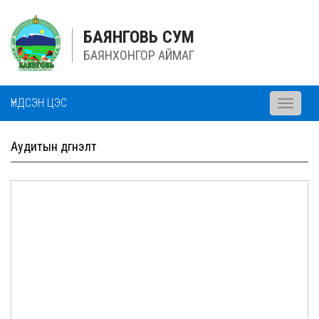
БАЯНГОВЬ СУМ
БАЯНХОНГОР АЙМАГ
ҮНДСЭН ЦЭС
Toggle
navigati
Аудитын дүгнэлт