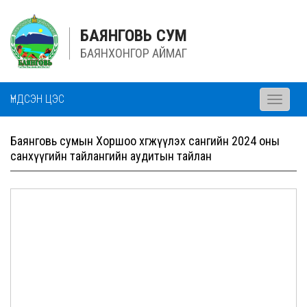
БАЯНГОВЬ СУМ
БАЯНХОНГОР АЙМАГ
ҮНДСЭН ЦЭС
Toggle
navigati
Баянговь сумын Хоршоо хөгжүүлэх сангийн 2024 оны
санхүүгийн тайлангийн аудитын тайлан