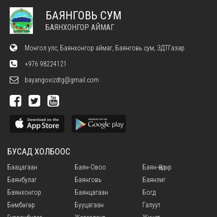
БАЯНГОВЬ СУМ
БАЯНХОНГОР АЙМАГ
Монгол улс, Баянхонгор аймаг, Баянговь сум, ЗДТГазар
+976 98224121
bayangovizdtg@gmail.com
БУСАД ХОЛБООС
Баацагаан
Баян-Овоо
Баян-Өндөр
Баянбулаг
Баянговь
Баянлиг
Баянхонгор
Баянцагаан
Богд
Бөмбөгөр
Бууцагаан
Галуут