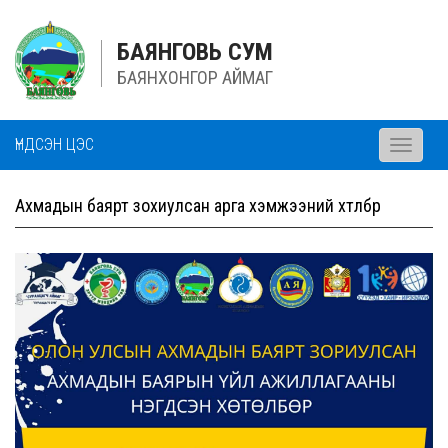
БАЯНГОВЬ СУМ
БАЯНХОНГОР АЙМАГ
ҮНДСЭН ЦЭС
Toggle
navigati
Ахмадын баярт зохиулсан арга хэмжээний хөтөлбөр