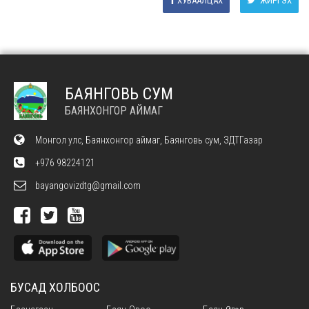
ХУВААЛЦАХ
ЖИРГЭХ
БАЯНГОВЬ СУМ
БАЯНХОНГОР АЙМАГ
Монгол улс, Баянхонгор аймаг, Баянговь сум, ЗДТГазар
+976 98224121
bayangovizdtg@gmail.com
БУСАД ХОЛБООС