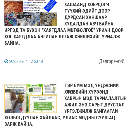
ХАШААНД ХОЁРДОГЧ
ТҮҮХИЙ ЭДИЙГ ДООР
ДУРДСАН ХАНШААР
ХУДАЛДАН АВЧ БАЙНА.
ИРГЭД ТА БҮХЭН "ХАЯГДЛАА МӨНГӨ БОЛГОЁ" УРИАН ДООР
ХОГ ХАЯГДЛАА АНГИЛАН ЯЛГАЖ ХЭВШИХИЙГ УРИАЛЖ
БАЙНА.
...
Дэлгэрэнгүй..
2025-05-14 12:50:48
ТЭР БУМ МОД ҮНДЭСНИЙ
ХӨТӨЛБӨРИЙН ХҮРЭЭНД
ХАВРЫН МОД ТАРИАЛАЛТЫН
АЖИЛ ЭНЭ САРЫГ ДУУСТАЛ
ҮРГЭЛЖИЛЖ БАЙГААТАЙ
ХОЛБОГДУУЛАН ХАЙЛААС, УЛИАС МОДНЫ СУУЛГАЦ
ЗАРЖ БАЙНА.