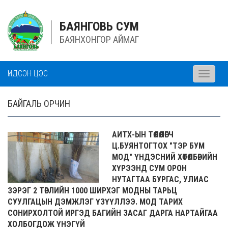
БАЯНГОВЬ СУМ
БАЯНХОНГОР АЙМАГ
ҮНДСЭН ЦЭС
Toggle
navigati
БАЙГАЛЬ ОРЧИН
АИТХ-ЫН ТӨЛӨӨЛӨГЧ
Ц.БУЯНТОГТОХ "ТЭР БУМ
МОД" ҮНДЭСНИЙ ХӨТӨЛБӨРИЙН
ХҮРЭЭНД СУМ ОРОН
НУТАГТАА БУРГАС, УЛИАС
ЗЭРЭГ 2 ТӨРЛИЙН 1000 ШИРХЭГ МОДНЫ ТАРЬЦ
СУУЛГАЦЫН ДЭМЖЛЭГ ҮЗҮҮЛЛЭЭ. МОД ТАРИХ
СОНИРХОЛТОЙ ИРГЭД БАГИЙН ЗАСАГ ДАРГА НАРТАЙГАА
ХОЛБОГДОЖ ҮНЭГҮЙ