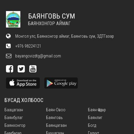
БАЯНГОВЬ СУМ
БАЯНХОНГОР АЙМАГ
Монгол улс, Баянхонгор аймаг, Баянговь сум, ЗДТГазар
+976 98224121
bayangovizdtg@gmail.com
БУСАД ХОЛБООС
Баацагаан
Баян-Овоо
Баян-Өндөр
Баянбулаг
Баянговь
Баянлиг
Баянхонгор
Баянцагаан
Богд
Бөмбөгөр
Бууцагаан
Галуут