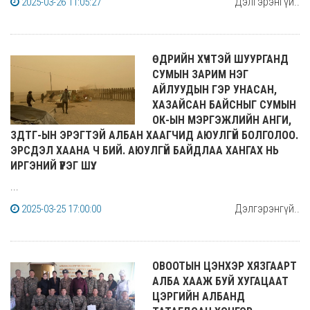
Дэлгэрэнгүй..
2025-03-26 11:05:27
ӨДРИЙН ХҮЧТЭЙ ШУУРГАНД
СУМЫН ЗАРИМ НЭГ
АЙЛУУДЫН ГЭР УНАСАН,
ХАЗАЙСАН БАЙСНЫГ СУМЫН
ОК-ЫН МЭРГЭЖЛИЙН АНГИ,
ЗДТГ-ЫН ЭРЭГТЭЙ АЛБАН ХААГЧИД АЮУЛГҮЙ БОЛГОЛОО.
ЭРСДЭЛ ХААНА Ч БИЙ. АЮУЛГҮЙ БАЙДЛАА ХАНГАХ НЬ
ИРГЭНИЙ ҮҮРЭГ ШҮҮ.
...
Дэлгэрэнгүй..
2025-03-25 17:00:00
ОВООТЫН ЦЭНХЭР ХЯЗГААРТ
АЛБА ХААЖ БУЙ ХУГАЦААТ
ЦЭРГИЙН АЛБАНД