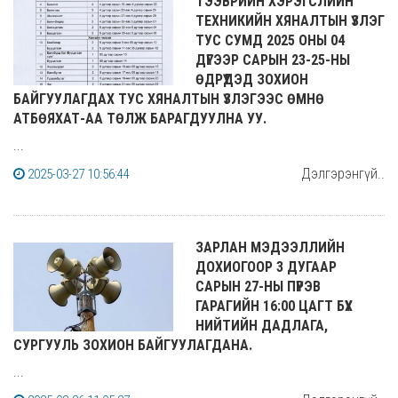
ТЭЭВРИЙН ХЭРЭГСЛИЙН
ТЕХНИКИЙН ХЯНАЛТЫН ҮЗЛЭГ
ТУС СУМД 2025 ОНЫ 04
ДҮГЭЭР САРЫН 23-25-НЫ
ӨДРҮҮДЭД ЗОХИОН
БАЙГУУЛАГДАХ ТУС ХЯНАЛТЫН ҮЗЛЭГЭЭС ӨМНӨ
АТБӨЯХАТ-АА ТӨЛЖ БАРАГДУУЛНА УУ.
...
Дэлгэрэнгүй..
2025-03-27 10:56:44
ЗАРЛАН МЭДЭЭЛЛИЙН
ДОХИОГООР 3 ДУГААР
САРЫН 27-НЫ ПҮРЭВ
ГАРАГИЙН 16:00 ЦАГТ БҮХ
НИЙТИЙН ДАДЛАГА,
СУРГУУЛЬ ЗОХИОН БАЙГУУЛАГДАНА.
...