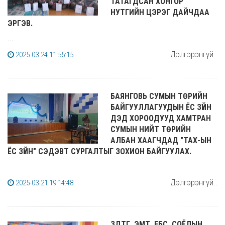
ТАТАГДСАН ХОНГОР
НУТГИЙН ЦЭРЭГ ДАЙЧДАА
ЭРГЭВ.
...
Дэлгэрэнгүй..
2025-03-24 11:55:15
БАЯНГОВЬ СУМЫН ТӨРИЙН
БАЙГУУЛЛАГУУДЫН ЁС ЗҮЙН
ДЭД ХОРООДУУД ХАМТРАН
СУМЫН НИЙТ ТӨРИЙН
АЛБАН ХААГЧДАД "ТАХ-ЫН
ЁС ЗҮЙН" СЭДЭВТ СУРГАЛТЫГ ЗОХИОН БАЙГУУЛАХ.
...
Дэлгэрэнгүй..
2025-03-21 19:14:48
ЗДТГ, ЭМТ, EБС, СОЁЛЫН