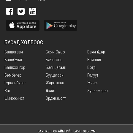
БУСАД ХОЛБООС
Баацагаан
Баян-Овоо
Баян-Өндөр
Баянбулаг
Баянговь
Баянлиг
Баянхонгор
Баянцагаан
Богд
Бөмбөгөр
Бууцагаан
Галуут
Гурванбулаг
Жаргалант
Жинст
Заг
Өлзийт
Хүрээмарал
Шинэжинст
Эрдэнэцогт
БАЯНХОНГОР АЙМГИЙН БАЯНГОВЬ СУМ