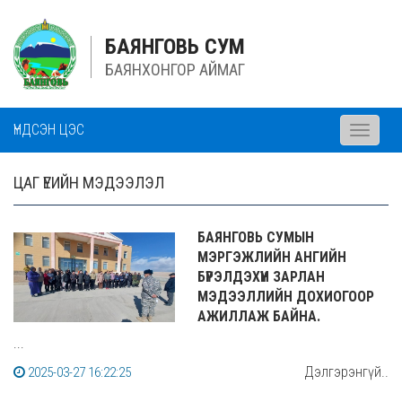
БАЯНГОВЬ СУМ
БАЯНХОНГОР АЙМАГ
ҮНДСЭН ЦЭС
Toggle
navigati
ЦАГ ҮЕИЙН МЭДЭЭЛЭЛ
БАЯНГОВЬ СУМЫН
МЭРГЭЖЛИЙН АНГИЙН
БҮРЭЛДЭХҮҮН ЗАРЛАН
МЭДЭЭЛЛИЙН ДОХИОГООР
АЖИЛЛАЖ БАЙНА.
...
Дэлгэрэнгүй..
2025-03-27 16:22:25