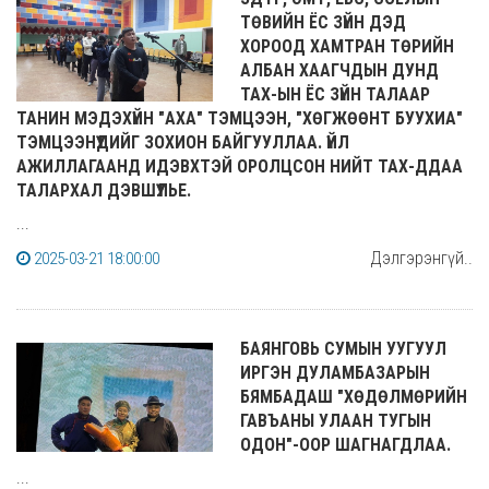
ТӨВИЙН ЁС ЗҮЙН ДЭД
ХОРООД ХАМТРАН ТӨРИЙН
АЛБАН ХААГЧДЫН ДУНД
ТАХ-ЫН ЁС ЗҮЙН ТАЛААР
ТАНИН МЭДЭХҮЙН "АХА" ТЭМЦЭЭН, "ХӨГЖӨӨНТ БУУХИА"
ТЭМЦЭЭНҮҮДИЙГ ЗОХИОН БАЙГУУЛЛАА. ҮЙЛ
АЖИЛЛАГААНД ИДЭВХТЭЙ ОРОЛЦСОН НИЙТ ТАХ-ДДАА
ТАЛАРХАЛ ДЭВШҮҮЛЬЕ.
...
Дэлгэрэнгүй..
2025-03-21 18:00:00
БАЯНГОВЬ СУМЫН УУГУУЛ
ИРГЭН ДУЛАМБАЗАРЫН
БЯМБАДАШ "ХӨДӨЛМӨРИЙН
ГАВЪАНЫ УЛААН ТУГЫН
ОДОН"-ООР ШАГНАГДЛАА.
...