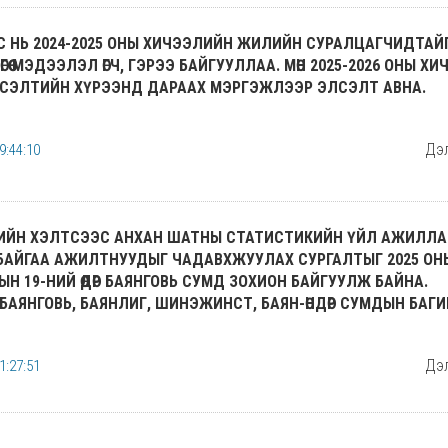
БС НЬ 2024-2025 ОНЫ ХИЧЭЭЛИЙН ЖИЛИЙН СУРАЛЦАГЧИДТАЙ
ӨГӨӨ МЭДЭЭЛЭЛ ӨГЧ, ГЭРЭЭ БАЙГУУЛЛАА. МӨН 2025-2026 ОНЫ Х
СЭЛТИЙН ХҮРЭЭНД ДАРААХ МЭРГЭЖЛЭЭР ЭЛСЭЛТ АВНА.
Дэл
9:44:10
ИЙН ХЭЛТСЭЭС АНХАН ШАТНЫ СТАТИСТИКИЙН ҮЙЛ АЖИЛЛА
БАЙГАА АЖИЛТНУУДЫГ ЧАДАВХЖУУЛАХ СУРГАЛТЫГ 2025 ОНЫ
ЫН 19-НИЙ ӨДӨР БАЯНГОВЬ СУМД ЗОХИОН БАЙГУУЛЖ БАЙНА.
БАЯНГОВЬ, БАЯНЛИГ, ШИНЭЖИНСТ, БАЯН-ӨНДӨР СУМДЫН БАГИ
Дэл
1:27:51