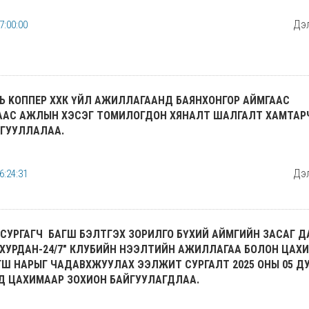
Дэл
7:00:00
Ь KOППEР ХХК ҮЙЛ АЖИЛЛАГААНД БАЯНХОНГОР АЙМГААС
ААС АЖЛЫН ХЭСЭГ ТОМИЛОГДОН ХЯНАЛТ ШАЛГАЛТ ХАМТАР
ЙГУУЛЛАЛАА.
Дэл
6:24:31
СУРГАГЧ БАГШ БЭЛТГЭХ ЗОРИЛГО БҮХИЙ АЙМГИЙН ЗАСАГ 
ХУРДАН-24/7" КЛУБИЙН НЭЭЛТИЙН АЖИЛЛАГАА БОЛОН ЦАХ
ГШ НАРЫГ ЧАДАВХЖУУЛАХ ЭЭЛЖИТ СУРГАЛТ 2025 ОНЫ 05 Д
Д ЦАХИМААР ЗОХИОН БАЙГУУЛАГДЛАА.