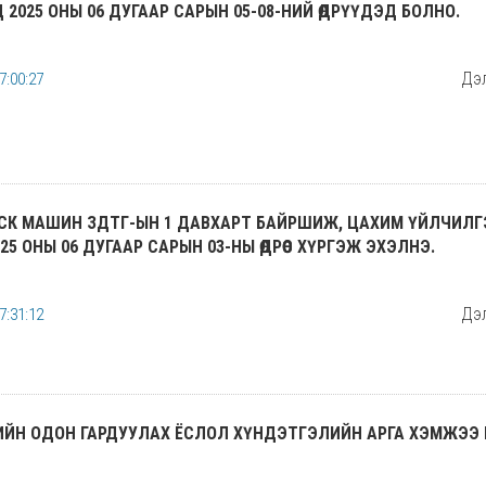
 2025 ОНЫ 06 ДУГААР САРЫН 05-08-НИЙ ӨДРҮҮДЭД БОЛНО.
Дэл
7:00:27
СК МАШИН ЗДТГ-ЫН 1 ДАВХАРТ БАЙРШИЖ, ЦАХИМ ҮЙЛЧИЛГ
5 ОНЫ 06 ДУГААР САРЫН 03-НЫ ӨДРӨӨС ХҮРГЭЖ ЭХЭЛНЭ.
Дэл
7:31:12
ИЙН ОДОН ГАРДУУЛАХ ЁСЛОЛ ХҮНДЭТГЭЛИЙН АРГА ХЭМЖЭЭ