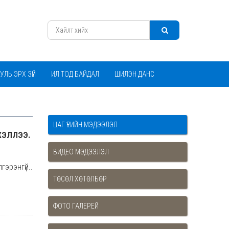
УЛЬ ЭРХ ЗҮЙ
ИЛ ТОД БАЙДАЛ
ШИЛЭН ДАНС
ЦАГ ҮЕИЙН МЭДЭЭЛЭЛ
ХЭЛЛЭЭ.
ВИДЕО МЭДЭЭЛЭЛ
гэрэнгүй..
ТӨСӨЛ ХӨТӨЛБӨР
ФОТО ГАЛЕРЕЙ