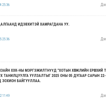
Дэл
4:25:36
ДАЛГААНД ИДЭВХИТЭЙ ХАМРАГДАНА УУ.
Дэл
5:25:36
АЙН ХХК-НЫ МЭРГЭЖИЛТНҮҮД "ХОТЫН ХӨГЖЛИЙН ЕРӨНХИЙ ТӨЛӨВ
Х ТАНИЛЦУУЛГА УУЛЗАЛТЫГ 2025 ОНЫ 05 ДУГААР САРЫН 22-Н
Д ЗОХИОН БАЙГУУЛЛАА.
Дэл
2:11:49