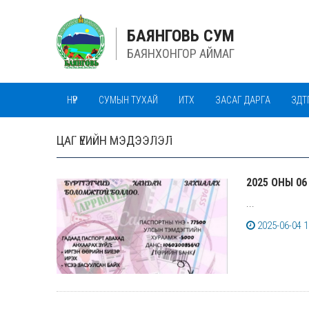
БАЯНГОВЬ СУМ
БАЯНХОНГОР АЙМАГ
НҮҮР
СУМЫН ТУХАЙ
ИТХ
ЗАСАГ ДАРГА
ЗДТ
ОНХ-ИЙН САН
ОНХС СИСТЕМ
ОНХС
ТЕНДЕР
ЦАГ ҮЕИЙН МЭДЭЭЛЭЛ
2025 ОНЫ 0
...
2025-06-04 1