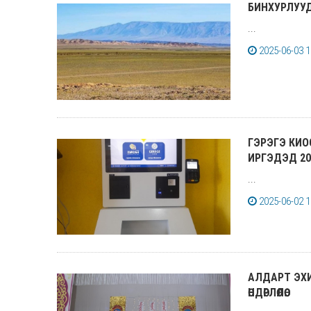
БИНХУРЛУУД
...
2025-06-03 1
ГЭРЭГЭ КИО
ИРГЭДЭД 202
...
2025-06-02 1
АЛДАРТ ЭХ
ӨНДӨРЛӨЛӨӨ.