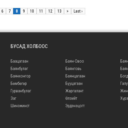
6
7
8
9
10
11
12
13
>
Last ›
БУСАД ХОЛБООС
Баацагаан
Баян-Овоо
Баян
Баянбулаг
Баянговь
Бая
Баянхонгор
Баянцагаан
Богд
Бөмбөгөр
Бууцагаан
Галу
Гурванбулаг
Жаргалант
Жин
Заг
Өлзийт
Хүр
Шинэжинст
Эрдэнэцогт