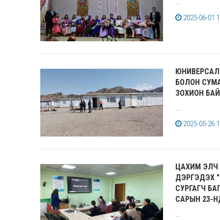
...
2025-06-01 1
ЮНИВEРСАЛ
БОЛОН СУМ
ЗОХИОН БА
...
2025-05-26 1
ЦАХИМ ЭЛЧ 
ДЭРГЭДЭХ "
СУРГАГЧ БА
САРЫН 23-Н
...