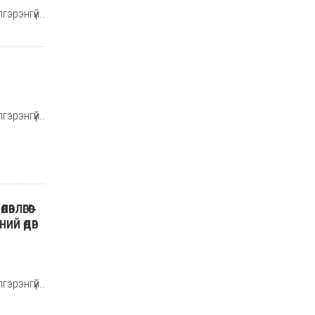
гэрэнгүй..
гэрэнгүй..
ЛӨГӨӨ"-
ИЙ ӨДӨР
гэрэнгүй..