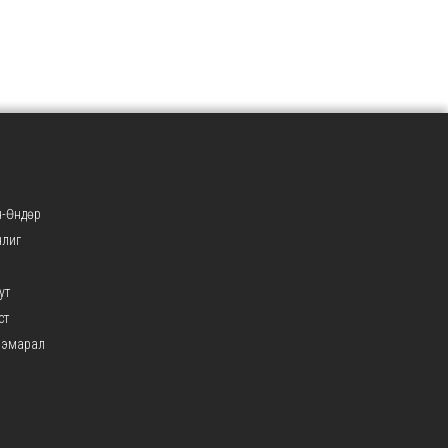
-Өндөр
нлиг
ут
ст
ээмарал