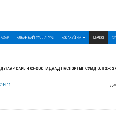
ГАЗАР
АЛБАН БАЙГУУЛЛАГУУД
АЖ АХУЙ НЭГЖ
МЭДЭЭ
ХУ
БАГАЧУУД ЦЭЦЭРЛЭГИЙН ФЭЙЖ ХУУДАС
6 ДУГААР САРЫН 02-ООС ГАДААД ПАСПОРТЫГ СУМД ОЛГОЖ Э
Дэл
2:44:14