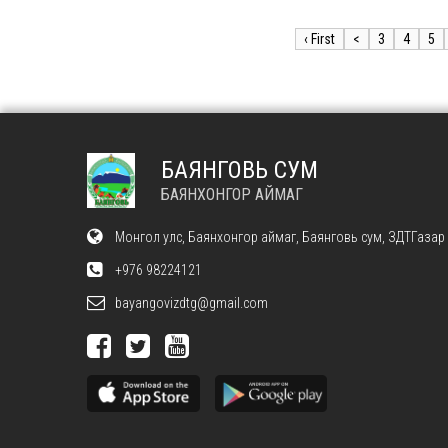
‹ First
<
3
4
5
БАЯНГОВЬ СУМ
БАЯНХОНГОР АЙМАГ
Монгол улс, Баянхонгор аймаг, Баянговь сум, ЗДТГазар
+976 98224121
bayangovizdtg@gmail.com