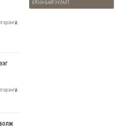
БҮТЭЭН БАЙГУУЛАЛТ
гэрэнгүй..
ЭЭГ
гэрэнгүй..
 БОЛЖ